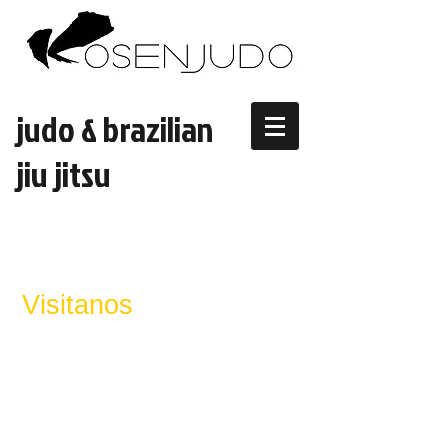
judo & brazilian
jiu jitsu
Visitanos
Kosenjudo
Calle SAnta Lucía 10
48004 Santutxu
Bilbao
t:
655 955738